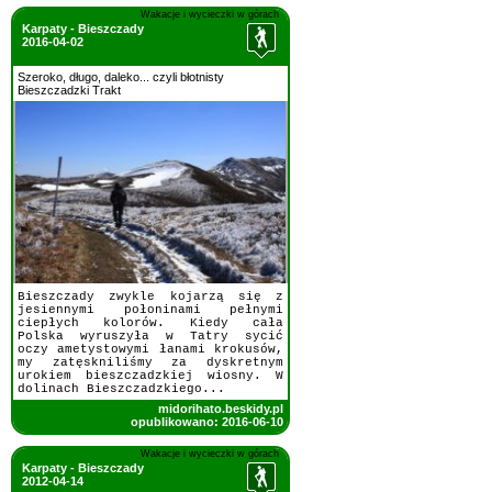
Wakacje i wycieczki w górach
Karpaty - Bieszczady
2016-04-02
Szeroko, długo, daleko... czyli błotnisty
Bieszczadzki Trakt
Bieszczady zwykle kojarzą się z
jesiennymi połoninami pełnymi
ciepłych kolorów. Kiedy cała
Polska wyruszyła w Tatry sycić
oczy ametystowymi łanami krokusów,
my zatęskniliśmy za dyskretnym
urokiem bieszczadzkiej wiosny. W
dolinach Bieszczadzkiego...
midorihato.beskidy.pl
opublikowano: 2016-06-10
Wakacje i wycieczki w górach
Karpaty - Bieszczady
2012-04-14