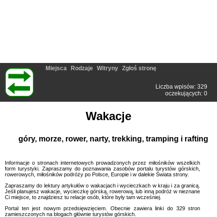
Miejsca
Rodzaje
Witryny
Zgłoś stronę
Liczba wpisów: 329
oczekujących: 0
Wakacje
góry, morze, rower, narty, trekking, tramping i rafting
Informacje o stronach internetowych prowadzonych przez miłośników wszelkich
form turystyki. Zapraszamy do poznawania zasobów portalu turystów górskich,
rowerowych, miłośników podróży po Polsce, Europie i w dalekie Świata strony.
Zapraszamy do lektury artykułów o wakacjach i wycieczkach w kraju i za granicą.
Jeśli planujesz wakacje, wycieczkę górską, rowerową, lub inną podróż w nieznane
Ci miejsce, to znajdziesz tu relacje osób, które były tam wcześniej.
Portal ten jest nowym przedsięwzięciem. Obecnie zawiera linki do 329 stron
zamieszczonych na blogach głównie turystów górskich.