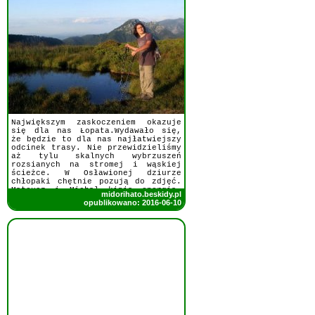
Największym zaskoczeniem okazuje
się dla nas Łopata.Wydawało się,
że będzie to dla nas najłatwiejszy
odcinek trasy. Nie przewidzieliśmy
aż tylu skalnych wybrzuszeń
rozsianych na stromej i wąskiej
ścieżce. W Osławionej dziurze
chłopaki chętnie pozują do zdjęć.
Mateusz i Michał kipią energią,
midorihato.beskidy.pl
podobają się im skalne i urwiste
opublikowano: 2016-06-10
fragmenty trasy. Nam, Mamom, nieco
mniej ;-)