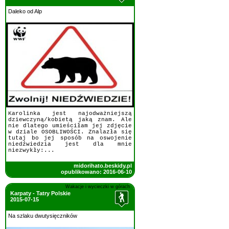
Daleko od Alp
Karolinka jest najodważniejszą
dziewczyną/kobietą jaką znam. Ale
nie dlatego umieściłam jej zdjęcie
w dziale OSOBLIWOŚCI. Znalazła się
tutaj bo jej sposób na oswojenie
niedźwiedzia jest dla mnie
niezwykły:...
midorihato.beskidy.pl
opublikowano: 2016-06-10
Wakacje i wycieczki w górach
Karpaty - Tatry Polskie
2015-07-15
Na szlaku dwutysięczników