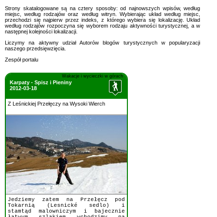
Strony skatalogowane są na cztery sposoby: od najnowszych wpisów, według
miejsc, według rodzajów oraz według witryn. Wybierając układ według miejsc,
przechodzi się najpierw przez indeks, z którego wybiera się lokalizację. Układ
według rodzajów rozpoczyna się wyborem rodzaju aktywności turystycznej, a w
następnej kolejności lokalizacji.
Liczymy na aktywny udział Autorów blogów turystycznych w popularyzacji
naszego przedsięwzięcia.
Zespół portalu
Wakacje i wycieczki w górach
Karpaty - Spisz i Pieniny
2012-03-18
Z Leśnickiej Przełęczy na Wysoki Wierch
Jedziemy zatem na Przełęcz pod
Tokarnią (Lesnické sedlo) i
stamtąd malowniczym i bajecznie