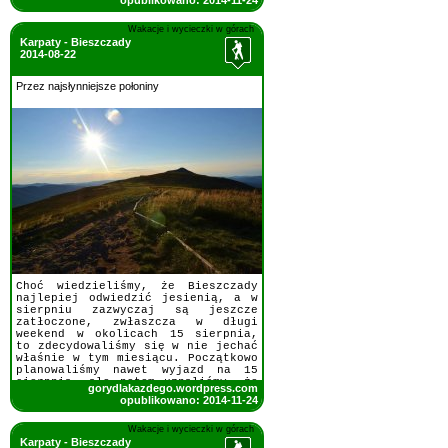
opublikowano: 2014-11-24
Wakacje i wycieczki w górach
Karpaty - Bieszczady
2014-08-22
Przez najsłynniejsze połoniny
Choć wiedzieliśmy, że Bieszczady
najlepiej odwiedzić jesienią, a w
sierpniu zazwyczaj są jeszcze
zatłoczone, zwłaszcza w długi
weekend w okolicach 15 sierpnia,
to zdecydowaliśmy się w nie jechać
właśnie w tym miesiącu. Początkowo
planowaliśmy nawet wyjazd na 15
sierpnia, ale potem uznaliśmy, że
gorydlakazdego.wordpress.com
lepiej ominąć ten tłok i
opublikowano: 2014-11-24
pojechaliśmy we wtorek po długim
weekendzie.
Wakacje i wycieczki w górach
Karpaty - Bieszczady