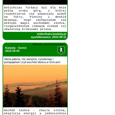
Dotychczas Turbacz był dla mnie
pełną uroku górą, z której
rozpościerał się wspaniały widok
na Tatry, Pieniny i Beskid
Wyspowy, skąd zachwycałam się
pełnymi magii wschodami słońca,
rozgwieżdżonym zimowym niebem czy
ukwieconą krokusami polaną.
midorihato.beskidy.pl
opublikowano: 2015-08-11
Wakacje i wycieczki w górach
Karpaty - Gorce
2012-03-03
Siena palona, róż wenecki, cynobrowy i
pompejański czyli wschód słońca w Gorcach
Wschód słońca - chwila ulotna,
eksplozja energii a jednocześnie