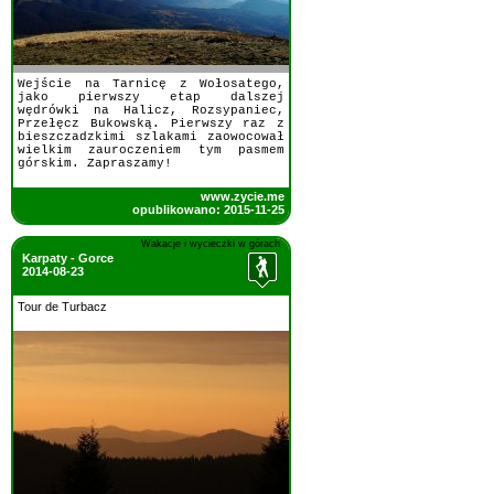
Wejście na Tarnicę z Wołosatego,
jako pierwszy etap dalszej
wędrówki na Halicz, Rozsypaniec,
Przełęcz Bukowską. Pierwszy raz z
bieszczadzkimi szlakami zaowocował
wielkim zauroczeniem tym pasmem
górskim. Zapraszamy!
www.zycie.me
opublikowano: 2015-11-25
Wakacje i wycieczki w górach
Karpaty - Gorce
2014-08-23
Tour de Turbacz