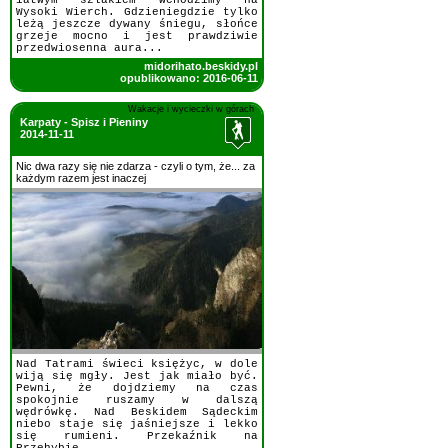
łatwym szlakiem wchodzimy na
Wysoki Wierch. Gdzieniegdzie tylko
leżą jeszcze dywany śniegu, słońce
grzeje mocno i jest prawdziwie
przedwiosenna aura...
midorihato.beskidy.pl
opublikowano: 2016-06-11
Wakacje i wycieczki w górach
Karpaty - Spisz i Pieniny
2014-11-11
Nic dwa razy się nie zdarza - czyli o tym, że... za
każdym razem jest inaczej
Nad Tatrami świeci księżyc, w dole
wiją się mgły. Jest jak miało być.
Pewni, że dojdziemy na czas
spokojnie ruszamy w dalszą
wędrówkę. Nad Beskidem Sądeckim
niebo staje się jaśniejsze i lekko
się rumieni. Przekaźnik na