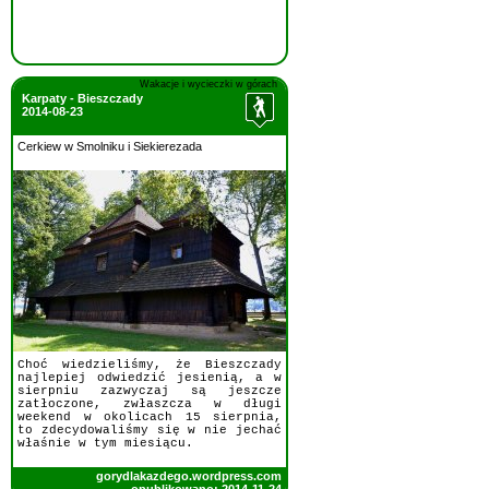
Wakacje i wycieczki w górach
Karpaty - Bieszczady
2014-08-23
Cerkiew w Smolniku i Siekierezada
Choć wiedzieliśmy, że Bieszczady
najlepiej odwiedzić jesienią, a w
sierpniu zazwyczaj są jeszcze
zatłoczone, zwłaszcza w długi
weekend w okolicach 15 sierpnia,
to zdecydowaliśmy się w nie jechać
właśnie w tym miesiącu.
gorydlakazdego.wordpress.com