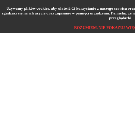
Używamy plików cookies, aby ułatwić Ci korzystanie z naszego serwisu oraz d
zgadzasz się na ich użycie oraz zapisanie w pamięci urządzenia. Pamiętaj, że
przeglądarki.
ROZUMIEM, NIE POKAZUJ WIĘ